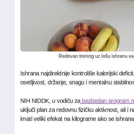
Redovan trening uz lošu ishranu 
Ishrana najdirektnije kontroliše kalorijski defici
osetljivost, držanje, snagu i mentalnu stabilnos
NIH NIDDK, u vodiču za
bezbedan program mr
uključi plan za redovnu fizičku aktivnost, ali
imati veliki efekat na kilograme ako se ishrana