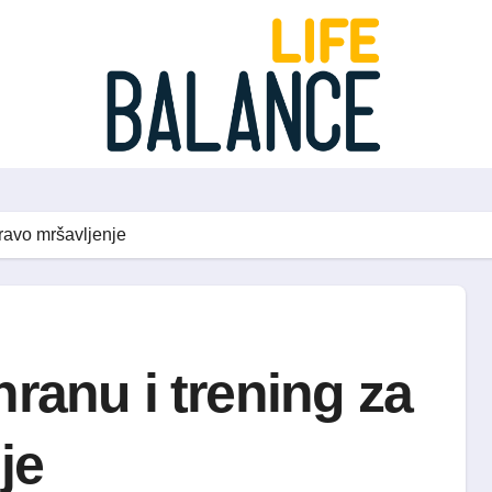
dravo mršavljenje
hranu i trening za
je