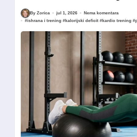
By Zorica
jul 1, 2026
Nema komentara
#
ishrana i trening
#
kalorijski deficit
#
kardio trening
#