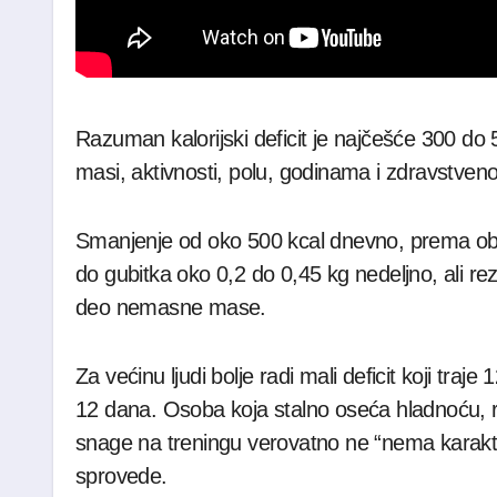
Razuman kalorijski deficit je najčešće 300 do
masi, aktivnosti, polu, godinama i zdravstven
Smanjenje od oko 500 kcal dnevno, prema ob
do gubitka oko 0,2 do 0,45 kg nedeljno, ali rezul
deo nemasne mase.
Za većinu ljudi bolje radi mali deficit koji traj
12 dana. Osoba koja stalno oseća hladnoću, raz
snage na treningu verovatno ne “nema karakt
sprovede.