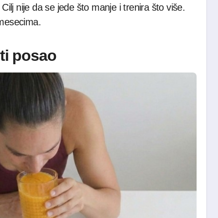
Cilj nije da se jede što manje i trenira što više.
 mesecima.
sti posao