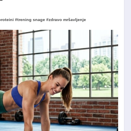
proteini
#
trening snage
#
zdravo mršavljenje