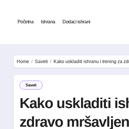
Skip
to
content
Početna
Ishrana
Dodaci ishrani
Home
Saveti
Kako uskladiti ishranu i trening za z
Saveti
Kako uskladiti is
zdravo mršavljen