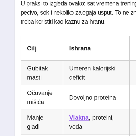
U praksi to izgleda ovako: sat vremena treni
pecivo, sok i nekoliko zalogaja usput. To ne z
treba koristiti kao kaznu za hranu.
Cilj
Ishrana
Gubitak
Umeren kalorijski
masti
deficit
Očuvanje
Dovoljno proteina
mišića
Manje
Vlakna
, proteini,
gladi
voda