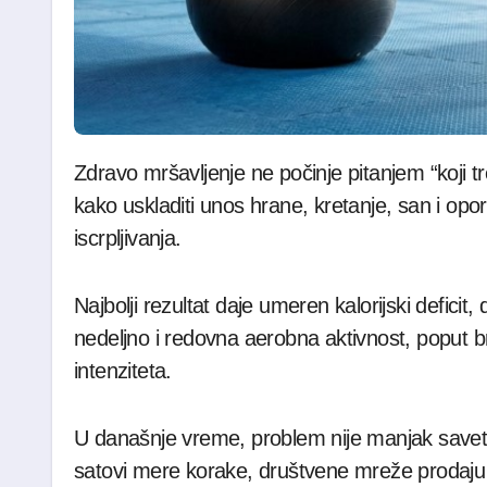
Zdravo mršavljenje ne počinje pitanjem “koji trening sagoreva najviše kalorija”, već pitanjem
kako uskladiti unos hrane, kretanje, san i op
iscrpljivanja.
Najbolji rezultat daje umeren kalorijski deficit
nedeljno i redovna aerobna aktivnost, poput brz
intenziteta.
U današnje vreme, problem nije manjak saveta, 
satovi mere korake, društvene mreže prodaju “tr