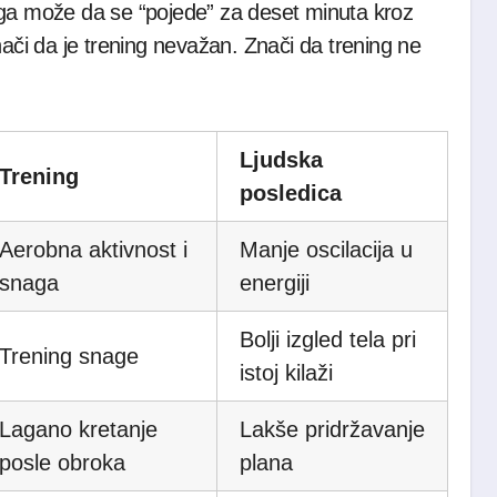
nga može da se “pojede” za deset minuta kroz
nači da je trening nevažan. Znači da trening ne
Ljudska
Trening
posledica
Aerobna aktivnost i
Manje oscilacija u
snaga
energiji
Bolji izgled tela pri
Trening snage
istoj kilaži
Lagano kretanje
Lakše pridržavanje
posle obroka
plana