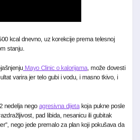
 500 kcal dnevno, uz korekcije prema telesnoj
om stanju.
jašnjenju
Mayo Clinic o kalorijama
, može dovesti
tat varira jer telo gubi i vodu, i masno tkivo, i
e 12 nedelja nego
agresivna dijeta
koja pukne posle
dražljivost, pad libida, nesanicu ili gubitak
er”, nego jede premalo za plan koji pokušava da