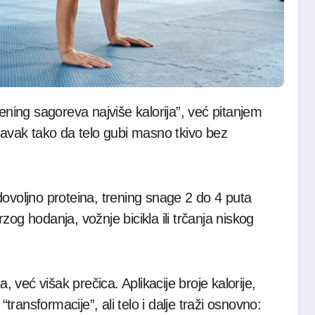
oravak tako da telo gubi masno tkivo bez
, dovoljno proteina, trening snage 2 do 4 puta
og hodanja, vožnje bicikla ili trčanja niskog
već višak prečica. Aplikacije broje kalorije,
ansformacije”, ali telo i dalje traži osnovno: