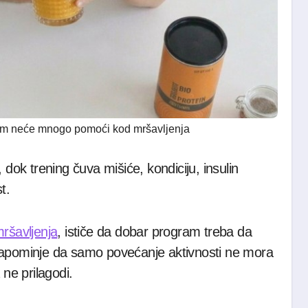
vam neće mnogo pomoći kod mršavljenja
t, dok trening čuva mišiće, kondiciju, insulin
t.
šavljenja
, ističe da dobar program treba da
 i napominje da samo povećanje aktivnosti ne mora
 ne prilagodi.