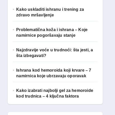
z
Kako uskladiti ishranu i trening za
a
zdravo mršavljenje
:
Problematična koža i ishrana – Koje
namirnice pogoršavaju stanje
Najzdravije voće u trudnoći: šta jesti, a
šta izbegavati?
Ishrana kod hemoroida koji krvare – 7
namirnica koje ubrzavaju oporavak
Kako izabrati najbolji gel za hemoroide
kod trudnica – 4 ključna faktora