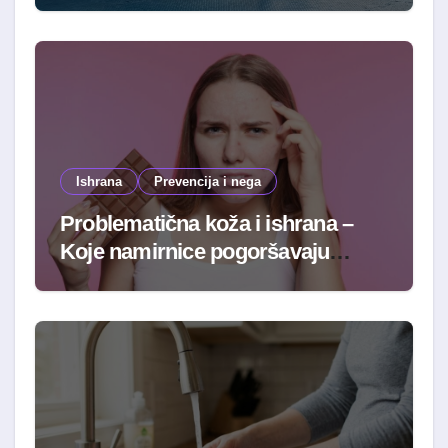
Ishrana
Prevencija i nega
Problematična koža i ishrana –
Koje namirnice pogoršavaju
stanje