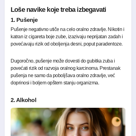
Loše navike koje treba izbegavati
1. Pušenje
Pušenje negativno utiče na celo oralno zdravlje. Nikotin i
katran iz cigareta boje zube, izazivaju neprijatan zadah i
povećavaju rizik od oboljenja desni, poput paradentoze.
Dugoročno, pušenje može dovesti do gubitka zuba i
povećati rizik od razvoja oralnog karcinoma. Prestanak
pušenja ne samo da poboljšava oralno zdravlje, već
doprinosi i boljem opštem stanju organizma.
2. Alkohol