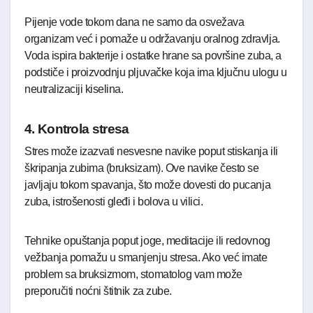
Pijenje vode tokom dana ne samo da osvežava
organizam već i pomaže u održavanju oralnog zdravlja.
Voda ispira bakterije i ostatke hrane sa površine zuba, a
podstiče i proizvodnju pljuvačke koja ima ključnu ulogu u
neutralizaciji kiselina.
4. Kontrola stresa
Stres može izazvati nesvesne navike poput stiskanja ili
škripanja zubima (bruksizam). Ove navike često se
javljaju tokom spavanja, što može dovesti do pucanja
zuba, istrošenosti gleđi i bolova u vilici.
Tehnike opuštanja poput joge, meditacije ili redovnog
vežbanja pomažu u smanjenju stresa. Ako već imate
problem sa bruksizmom, stomatolog vam može
preporučiti noćni štitnik za zube.