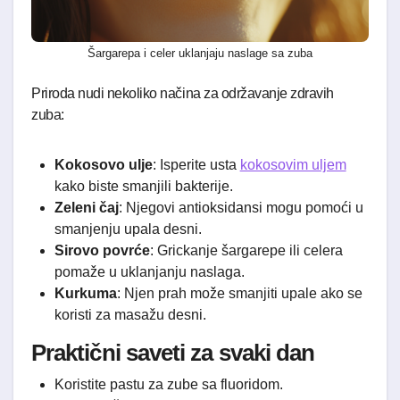
Šargarepa i celer uklanjaju naslage sa zuba
Priroda nudi nekoliko načina za održavanje zdravih
zuba:
Kokosovo ulje
: Isperite usta
kokosovim uljem
kako biste smanjili bakterije.
Zeleni čaj
: Njegovi antioksidansi mogu pomoći u
smanjenju upala desni.
Sirovo povrće
: Grickanje šargarepe ili celera
pomaže u uklanjanju naslaga.
Kurkuma
: Njen prah može smanjiti upale ako se
koristi za masažu desni.
Praktični saveti za svaki dan
Koristite pastu za zube sa fluoridom.