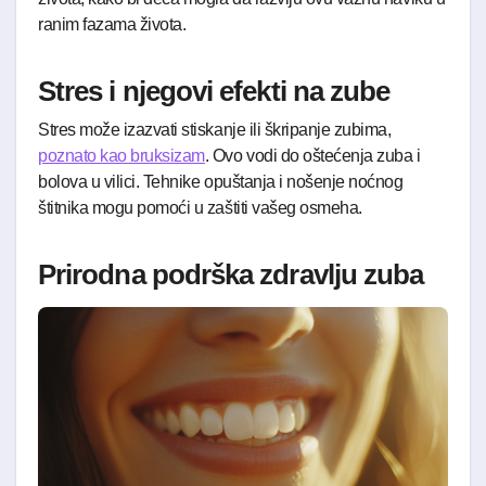
ranim fazama života.
Stres i njegovi efekti na zube
Stres može izazvati stiskanje ili škripanje zubima,
poznato kao bruksizam
. Ovo vodi do oštećenja zuba i
bolova u vilici. Tehnike opuštanja i nošenje noćnog
štitnika mogu pomoći u zaštiti vašeg osmeha.
Prirodna podrška zdravlju zuba