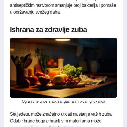
antiseptičkim rastvorom smanjuje broj bakterija i pomaže
u održavanju svežeg daha.
Ishrana za zdravlje zuba
Ograničite unos slatkiša, gaziranih pića i grickalica
Šta jedete, može značajno uticati na stanje vaših zuba.
Odabir hrane bogate hranljivim materijama može