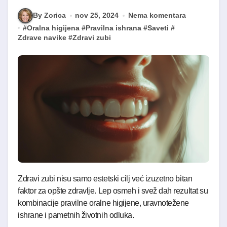
By Zorica
nov 25, 2024
Nema komentara
#
Oralna higijena
#
Pravilna ishrana
#
Saveti
#
Zdrave navike
#
Zdravi zubi
Zdravi zubi nisu samo estetski cilj već izuzetno bitan
faktor za opšte zdravlje. Lep osmeh i svež dah rezultat su
kombinacije pravilne oralne higijene, uravnotežene
ishrane i pametnih životnih odluka.