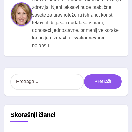
zdravlja. Njeni tekstovi nude praktične
savete za uravnoteženu ishranu, koristi
lekovitih biljaka i dodataka ishrani,
donoseći jednostavne, primenljive korake
ka boljem zdravlju i svakodnevnom
balansu.
P
r
e
t
r
a
Skorašnji članci
g
a
z