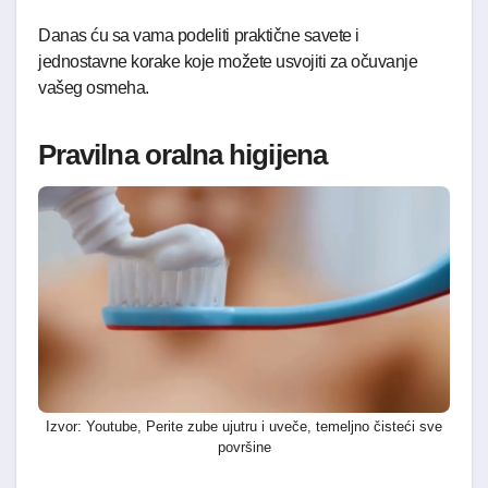
Danas ću sa vama podeliti praktične savete i
jednostavne korake koje možete usvojiti za očuvanje
vašeg osmeha.
Pravilna oralna higijena
Izvor: Youtube, Perite zube ujutru i uveče, temeljno čisteći sve
površine