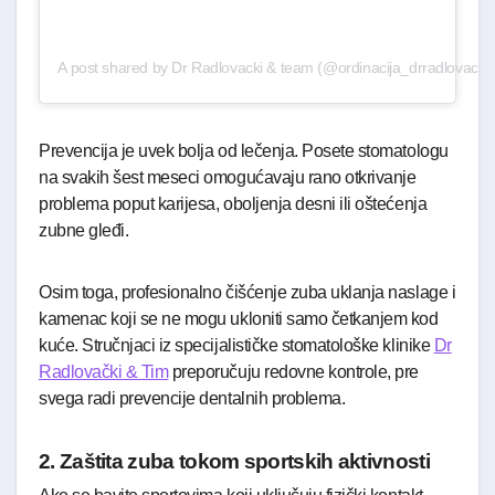
A post shared by Dr Radlovacki & team (@ordinacija_drradlovacki)
Prevencija je uvek bolja od lečenja. Posete stomatologu
na svakih šest meseci omogućavaju rano otkrivanje
problema poput karijesa, oboljenja desni ili oštećenja
zubne gleđi.
Osim toga, profesionalno čišćenje zuba uklanja naslage i
kamenac koji se ne mogu ukloniti samo četkanjem kod
kuće. Stručnjaci iz specijalističke stomatološke klinike
Dr
Radlovački & Tim
preporučuju redovne kontrole, pre
svega radi prevencije dentalnih problema.
2. Zaštita zuba tokom sportskih aktivnosti