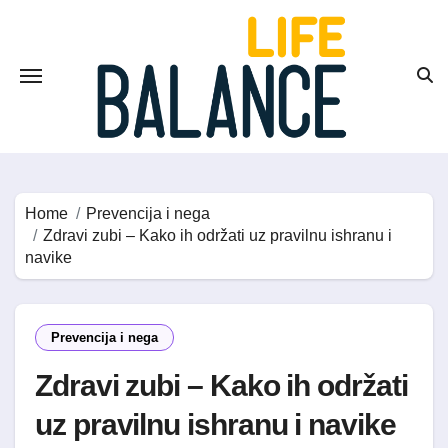
Skip
to
content
Home
Prevencija i nega
Zdravi zubi – Kako ih održati uz pravilnu ishranu i
navike
Prevencija i nega
Zdravi zubi – Kako ih održati
uz pravilnu ishranu i navike