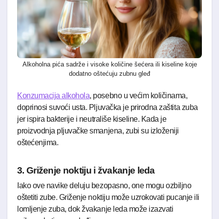
Alkoholna pića sadrže i visoke količine šećera ili kiseline koje
dodatno oštećuju zubnu gleđ
Konzumacija alkohola
, posebno u većim količinama,
doprinosi suvoći usta. Pljuvačka je prirodna zaštita zuba
jer ispira bakterije i neutrališe kiseline. Kada je
proizvodnja pljuvačke smanjena, zubi su izloženiji
oštećenjima.
3. Griženje noktiju i žvakanje leda
Iako ove navike deluju bezopasno, one mogu ozbiljno
oštetiti zube. Griženje noktiju može uzrokovati pucanje ili
lomljenje zuba, dok žvakanje leda može izazvati