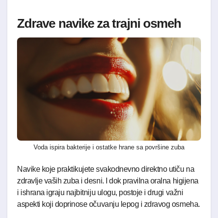
Zdrave navike za trajni osmeh
Voda ispira bakterije i ostatke hrane sa površine zuba
Navike koje praktikujete svakodnevno direktno utiču na
zdravlje vaših zuba i desni. I dok pravilna oralna higijena
i ishrana igraju najbitniju ulogu, postoje i drugi važni
aspekti koji doprinose očuvanju lepog i zdravog osmeha.