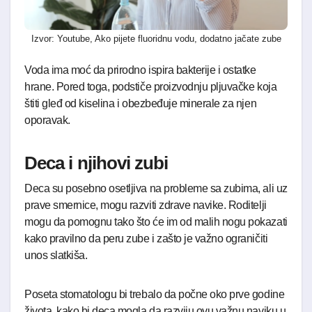
Izvor: Youtube, Ako pijete fluoridnu vodu, dodatno jačate zube
Voda ima moć da prirodno ispira bakterije i ostatke
hrane. Pored toga, podstiče proizvodnju pljuvačke koja
štiti gleđ od kiselina i obezbeđuje minerale za njen
oporavak.
Deca i njihovi zubi
Deca su posebno osetljiva na probleme sa zubima, ali uz
prave smernice, mogu razviti zdrave navike. Roditelji
mogu da pomognu tako što će im od malih nogu pokazati
kako pravilno da peru zube i zašto je važno ograničiti
unos slatkiša.
Poseta stomatologu bi trebalo da počne oko prve godine
života, kako bi deca mogla da razviju ovu važnu naviku u