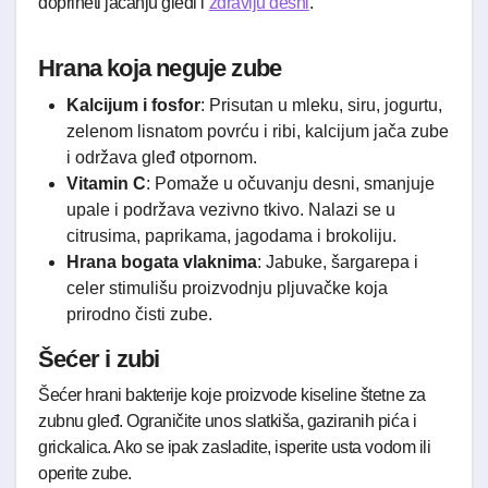
doprineti jačanju gleđi i
zdravlju desni
.
Hrana koja neguje zube
Kalcijum i fosfor
: Prisutan u mleku, siru, jogurtu,
zelenom lisnatom povrću i ribi, kalcijum jača zube
i održava gleđ otpornom.
Vitamin C
: Pomaže u očuvanju desni, smanjuje
upale i podržava vezivno tkivo. Nalazi se u
citrusima, paprikama, jagodama i brokoliju.
Hrana bogata vlaknima
: Jabuke, šargarepa i
celer stimulišu proizvodnju pljuvačke koja
prirodno čisti zube.
Šećer i zubi
Šećer hrani bakterije koje proizvode kiseline štetne za
zubnu gleđ. Ograničite unos slatkiša, gaziranih pića i
grickalica. Ako se ipak zasladite, isperite usta vodom ili
operite zube.