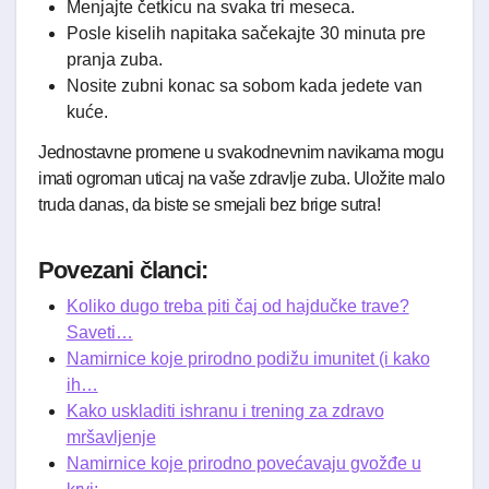
Menjajte četkicu na svaka tri meseca.
Posle kiselih napitaka sačekajte 30 minuta pre
pranja zuba.
Nosite zubni konac sa sobom kada jedete van
kuće.
Jednostavne promene u svakodnevnim navikama mogu
imati ogroman uticaj na vaše zdravlje zuba. Uložite malo
truda danas, da biste se smejali bez brige sutra!
Povezani članci:
Koliko dugo treba piti čaj od hajdučke trave?
Saveti…
Namirnice koje prirodno podižu imunitet (i kako
ih…
Kako uskladiti ishranu i trening za zdravo
mršavljenje
Namirnice koje prirodno povećavaju gvožđe u