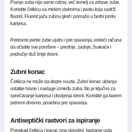
Pranje zuba nije samo rutina, već temelj za zdrave zube.
Koristite četkicu sa mekim vlaknima i pastu koja sadrži
fluorid. Fluorid jača zubnu gleđ i pomaže u borbi protiv
karijesa.
Redovno perite zube ujutru i pre spavanja, vodeći računa
da očistite sve površine – prednje, zadnje, žvakaće i
područje duž linije desni.
Zubni konac
Četkica ne može da dopre svuda. Zubni konac uklanja
ostatke hrane i naslage između zuba, što je ključno za
sprečavanje karijesa i oboljenja desni. Koristite ga barem
jednom dnevno, posebno pre spavanja.
Antiseptički rastvori za ispiranje
Ponekad četkica i konac nisu dovoljni. Ispiranje usta