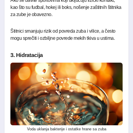
Ako se bavite sportovima koji uključuju fizički kontakt,
kao što su fudbal, hokej ili boks, nošenje zaštitnih štitnika
za zube je obavezno.
Štitnici smanjuju rizik od povreda zuba i vilice, a često
mogu sprečiti i ozbiljne povrede mekih tkiva u ustima.
3. Hidratacija
Voda uklanja bakterije i ostatke hrane sa zuba