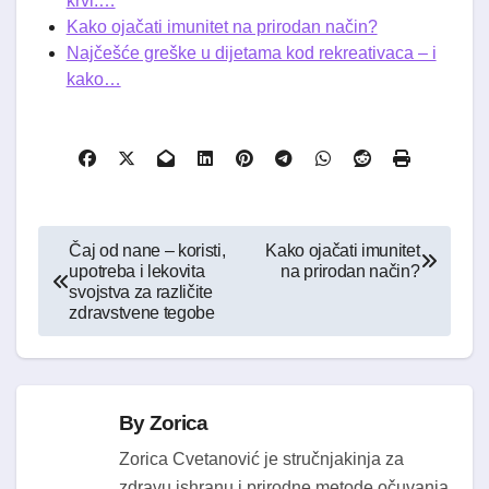
krvi:…
Kako ojačati imunitet na prirodan način?
Najčešće greške u dijetama kod rekreativaca – i
kako…
Kretanje
Čaj od nane – koristi,
Kako ojačati imunitet
upotreba i lekovita
na prirodan način?
članka
svojstva za različite
zdravstvene tegobe
By
Zorica
Zorica Cvetanović je stručnjakinja za
zdravu ishranu i prirodne metode očuvanja