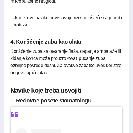
mikropukotine na gleđi.
Takođe, ove navike povećavaju rizik od oštećenja plombi
i proteza.
4. Korišćenje zuba kao alata
Korišćenje zuba za otvaranje flaša, cepanje ambalaže ili
kidanje konca može prouzrokovati pucanje zuba i
ozbiljne povrede desni. Za ovakve zadatke uvek koristite
odgovarajuće alate.
Navike koje treba usvojiti
1. Redovne posete stomatologu