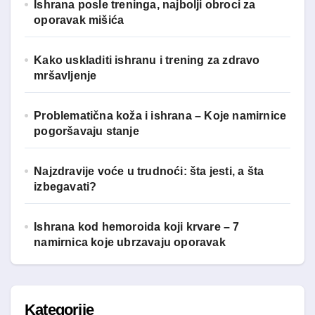
Ishrana posle treninga, najbolji obroci za
a
oporavak mišića
:
Kako uskladiti ishranu i trening za zdravo
mršavljenje
Problematična koža i ishrana – Koje namirnice
pogoršavaju stanje
Najzdravije voće u trudnoći: šta jesti, a šta
izbegavati?
Ishrana kod hemoroida koji krvare – 7
namirnica koje ubrzavaju oporavak
Kategorije