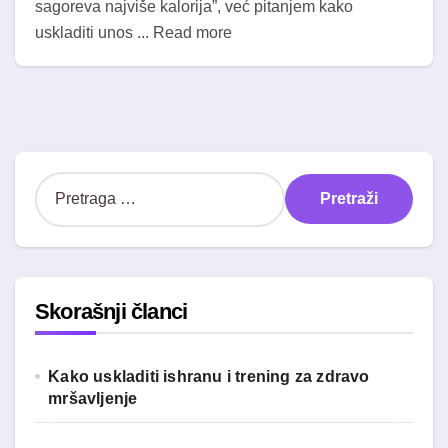
sagoreva najviše kalorija”, već pitanjem kako
uskladiti unos ... Read more
P
r
e
t
r
a
Skorašnji članci
g
a
z
Kako uskladiti ishranu i trening za zdravo
a
mršavljenje
: