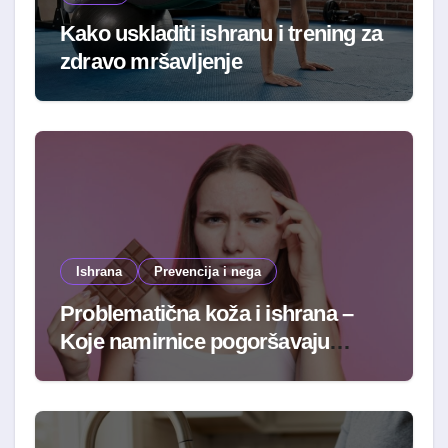
Kako uskladiti ishranu i trening za
zdravo mršavljenje
Ishrana
Prevencija i nega
Problematična koža i ishrana –
Koje namirnice pogoršavaju
stanje