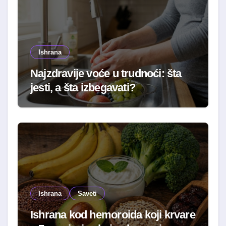
Ishrana
Najzdravije voće u trudnoći: šta
jesti, a šta izbegavati?
Ishrana
Saveti
Ishrana kod hemoroida koji krvare