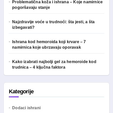
Problematična koža i ishrana – Koje namirnice
pogoršavaju stanje
Najzdravije voće u trudnoći: šta jesti, a šta
izbegavati?
Ishrana kod hemoroida koji krvare – 7
namirnica koje ubrzavaju oporavak
Kako izabrati najbolji gel za hemoroide kod
trudnica – 4 ključna faktora
Kategorije
Dodaci ishrani