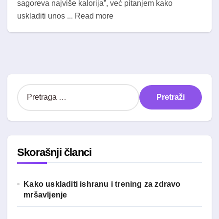
sagoreva najviše kalorija”, već pitanjem kako
uskladiti unos ... Read more
P
r
e
t
r
a
Skorašnji članci
g
a
z
Kako uskladiti ishranu i trening za zdravo
a
mršavljenje
: