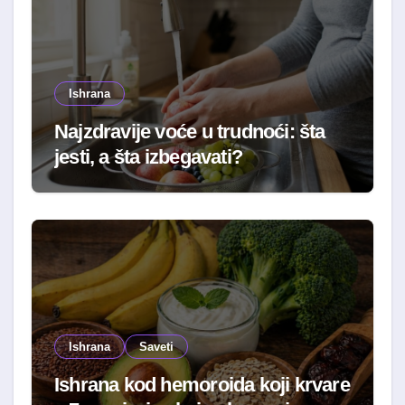
Ishrana
Najzdravije voće u trudnoći: šta
jesti, a šta izbegavati?
Ishrana
Saveti
Ishrana kod hemoroida koji krvare