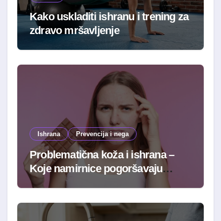
Kako uskladiti ishranu i trening za
zdravo mršavljenje
Ishrana
Prevencija i nega
Problematična koža i ishrana –
Koje namirnice pogoršavaju
stanje