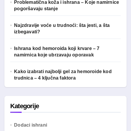
Problematična koža i ishrana – Koje namirnice
pogoršavaju stanje
Najzdravije voće u trudnoći: šta jesti, a šta
izbegavati?
Ishrana kod hemoroida koji krvare – 7
namirnica koje ubrzavaju oporavak
Kako izabrati najbolji gel za hemoroide kod
trudnica – 4 ključna faktora
Kategorije
Dodaci ishrani