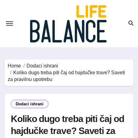
Skip
to
content
Home
Dodaci ishrani
Koliko dugo treba piti čaj od hajdučke trave? Saveti
za pravilnu upotrebu
Dodaci ishrani
Koliko dugo treba piti čaj od
hajdučke trave? Saveti za