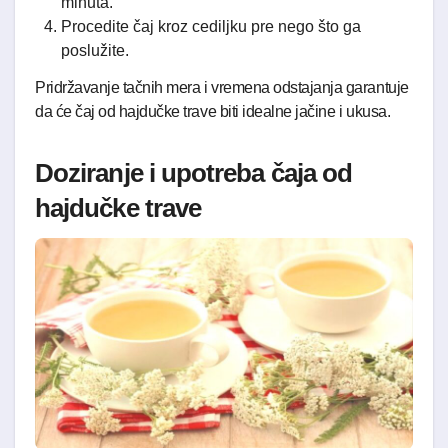
minuta.
Procedite čaj kroz cediljku pre nego što ga
poslužite.
Pridržavanje tačnih mera i vremena odstajanja garantuje
da će čaj od hajdučke trave biti idealne jačine i ukusa.
Doziranje i upotreba čaja od
hajdučke trave