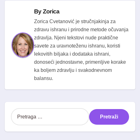
By
Zorica
Zorica Cvetanović je stručnjakinja za
zdravu ishranu i prirodne metode očuvanja
zdravlja. Njeni tekstovi nude praktične
savete za uravnoteženu ishranu, koristi
lekovitih biljaka i dodataka ishrani,
donoseći jednostavne, primenljive korake
ka boljem zdravlju i svakodnevnom
balansu.
P
r
e
t
r