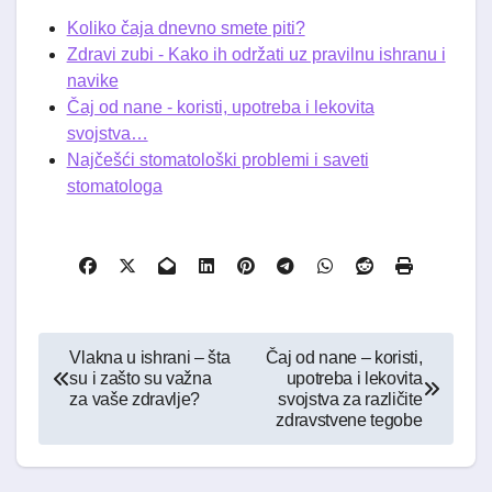
Koliko čaja dnevno smete piti?
Zdravi zubi - Kako ih održati uz pravilnu ishranu i
navike
Čaj od nane - koristi, upotreba i lekovita
svojstva…
Najčešći stomatološki problemi i saveti
stomatologa
Kretanje
Vlakna u ishrani – šta
Čaj od nane – koristi,
su i zašto su važna
upotreba i lekovita
članka
za vaše zdravlje?
svojstva za različite
zdravstvene tegobe