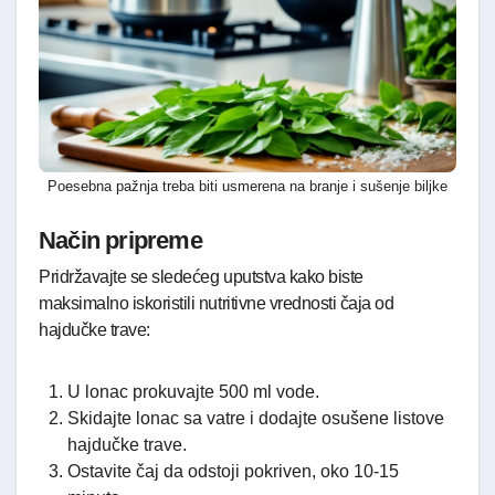
Poesebna pažnja treba biti usmerena na branje i sušenje biljke
Način pripreme
Pridržavajte se sledećeg uputstva kako biste
maksimalno iskoristili nutritivne vrednosti čaja od
hajdučke trave:
U lonac prokuvajte 500 ml vode.
Skidajte lonac sa vatre i dodajte osušene listove
hajdučke trave.
Ostavite čaj da odstoji pokriven, oko 10-15