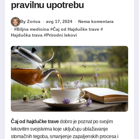
pravilnu upotrebu
By Zorica
avg 17, 2024
Nema komentara
#
Biljna medicina
#
Čaj od Hajdučke trave
#
Hajdučka trava
#
Prirodni lekovi
Čaj od hajdučke trave
dobro je poznat po svojim
lekovitim svojstvima koje uključuju ublažavanje
stomačnih tegoba, smanjenje zapaljenskih procesa i