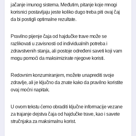
jačanje imunog sistema. Međutim, pitanje koje mnogi
korisnici postavljaju jeste koliko dugo treba piti ovaj čaj
da bi postigli optimalne rezultate.
Pravilno pijenje čaja od hajdučke trave može se
razlikovati u zavisnosti od individualnih potreba i
zdravstvenih stanja, ali postoje određeni saveti koji vam
mogu pomoći da maksimizirate njegove koristi.
Redovnim konzumiranjem, možete unaprediti svoje
zdravlje, ali je ključno da znate kako da pravilno koristite
ovaj moćni napitak.
U ovom tekstu ćemo obraditi ključne informacije vezane
za trajanje dejstva čaja od hajdučke trave, kao i savete
stručnjaka za maksimalnu korist.