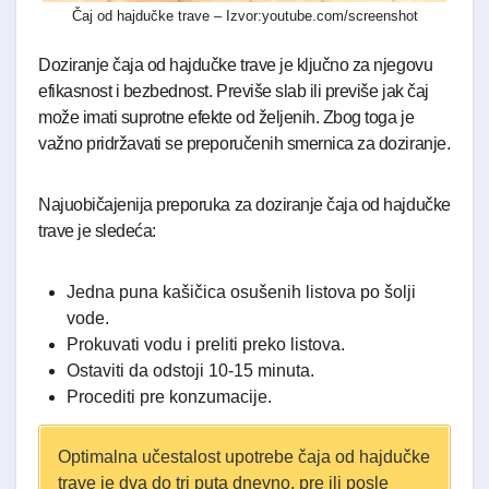
Čaj od hajdučke trave – Izvor:youtube.com/screenshot
Doziranje čaja od hajdučke trave je ključno za njegovu
efikasnost i bezbednost. Previše slab ili previše jak čaj
može imati suprotne efekte od željenih. Zbog toga je
važno pridržavati se preporučenih smernica za doziranje.
Najuobičajenija preporuka za doziranje čaja od hajdučke
trave je sledeća:
Jedna puna kašičica osušenih listova po šolji
vode.
Prokuvati vodu i preliti preko listova.
Ostaviti da odstoji 10-15 minuta.
Procediti pre konzumacije.
Optimalna učestalost upotrebe čaja od hajdučke
trave je dva do tri puta dnevno, pre ili posle