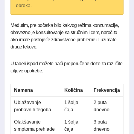
obroka.
Međutim, pre početka bilo kakvog režima konzumacije,
obavezno je konsultovanje sa stručnim licem, naročito
ako imate postojeće zdravstvene probleme ili uzimate
druge lekove.
U tabeli ispod možete naći preporučene doze za različite
ciljeve upotrebe:
Namena
Količina
Frekvencija
Ublažavanje
1 šolja
2 puta
probavnih tegoba
čaja
dnevno
Olakšavanje
1 šolja
3 puta
simptoma prehlade
čaja
dnevno