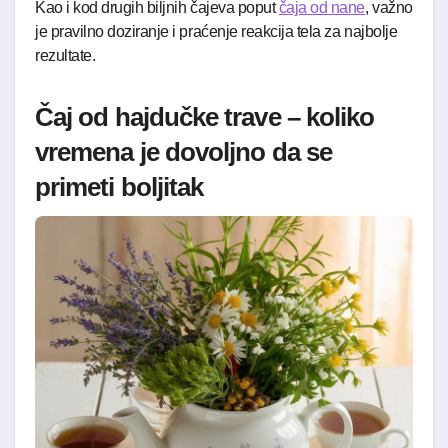
Kao i kod drugih biljnih čajeva poput
čaja od nane
, važno
je pravilno doziranje i praćenje reakcija tela za najbolje
rezultate.
Čaj od hajdučke trave – koliko
vremena je dovoljno da se
primeti boljitak