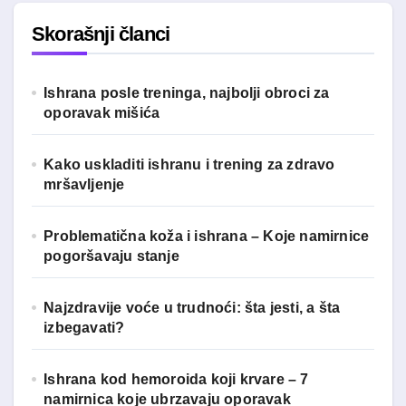
a
Skorašnji članci
g
a
z
Ishrana posle treninga, najbolji obroci za
a
oporavak mišića
:
Kako uskladiti ishranu i trening za zdravo
mršavljenje
Problematična koža i ishrana – Koje namirnice
pogoršavaju stanje
Najzdravije voće u trudnoći: šta jesti, a šta
izbegavati?
Ishrana kod hemoroida koji krvare – 7
namirnica koje ubrzavaju oporavak