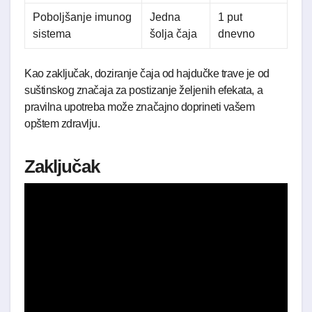
Poboljšanje imunog
Jedna
1 put
sistema
šolja čaja
dnevno
Kao zaključak, doziranje čaja od hajdučke trave je od
suštinskog značaja za postizanje željenih efekata, a
pravilna upotreba može značajno doprineti vašem
opštem zdravlju.
Zaključak