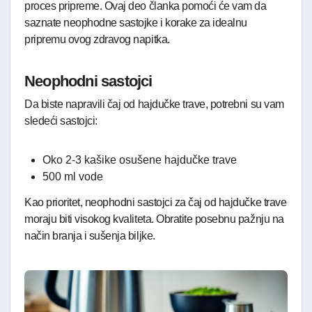
proces pripreme. Ovaj deo članka pomoći će vam da
saznate neophodne sastojke i korake za idealnu
pripremu ovog zdravog napitka.
Neophodni sastojci
Da biste napravili čaj od hajdučke trave, potrebni su vam
sledeći sastojci:
Oko 2-3 kašike osušene hajdučke trave
500 ml vode
Kao prioritet, neophodni sastojci za čaj od hajdučke trave
moraju biti visokog kvaliteta. Obratite posebnu pažnju na
način branja i sušenja biljke.