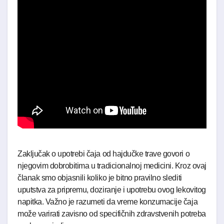
Zaključak o upotrebi čaja od hajdučke trave govori o
njegovim dobrobitima u tradicionalnoj medicini. Kroz ovaj
članak smo objasnili koliko je bitno pravilno slediti
uputstva za pripremu, doziranje i upotrebu ovog lekovitog
napitka. Važno je razumeti da vreme konzumacije čaja
može varirati zavisno od specifičnih zdravstvenih potreba