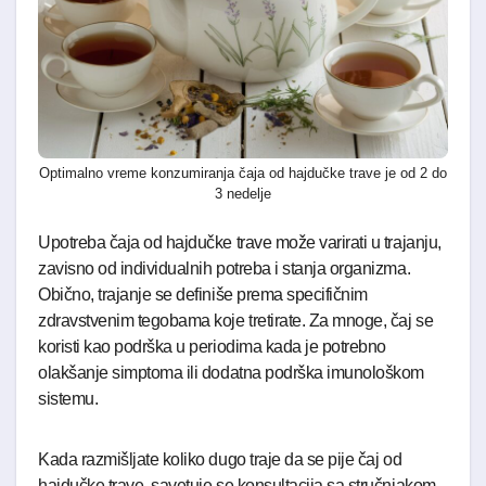
Optimalno vreme konzumiranja čaja od hajdučke trave je od 2 do
3 nedelje
Upotreba čaja od hajdučke trave može varirati u trajanju,
zavisno od individualnih potreba i stanja organizma.
Obično, trajanje se definiše prema specifičnim
zdravstvenim tegobama koje tretirate. Za mnoge, čaj se
koristi kao podrška u periodima kada je potrebno
olakšanje simptoma ili dodatna podrška imunološkom
sistemu.
Kada razmišljate koliko dugo traje da se pije čaj od
hajdučke trave, savetuje se konsultacija sa stručnjakom