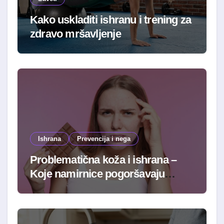
Kako uskladiti ishranu i trening za
zdravo mršavljenje
Ishrana
Prevencija i nega
Problematična koža i ishrana –
Koje namirnice pogoršavaju
stanje