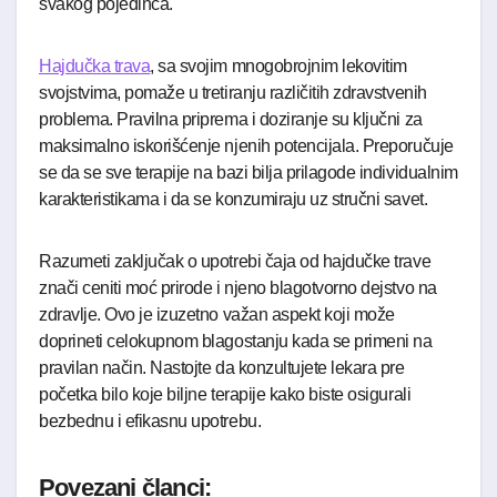
svakog pojedinca.
Hajdučka trava
, sa svojim mnogobrojnim lekovitim
svojstvima, pomaže u tretiranju različitih zdravstvenih
problema. Pravilna priprema i doziranje su ključni za
maksimalno iskorišćenje njenih potencijala. Preporučuje
se da se sve terapije na bazi bilja prilagode individualnim
karakteristikama i da se konzumiraju uz stručni savet.
Razumeti zaključak o upotrebi čaja od hajdučke trave
znači ceniti moć prirode i njeno blagotvorno dejstvo na
zdravlje. Ovo je izuzetno važan aspekt koji može
doprineti celokupnom blagostanju kada se primeni na
pravilan način. Nastojte da konzultujete lekara pre
početka bilo koje biljne terapije kako biste osigurali
bezbednu i efikasnu upotrebu.
Povezani članci: