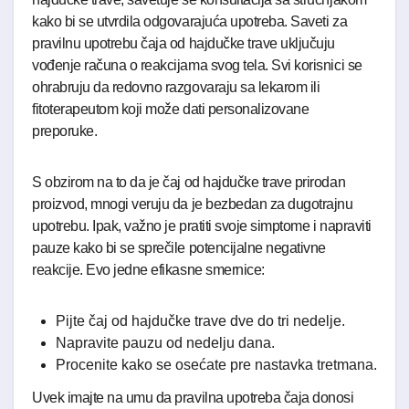
kako bi se utvrdila odgovarajuća upotreba. Saveti za
pravilnu upotrebu čaja od hajdučke trave uključuju
vođenje računa o reakcijama svog tela. Svi korisnici se
ohrabruju da redovno razgovaraju sa lekarom ili
fitoterapeutom koji može dati personalizovane
preporuke.
S obzirom na to da je čaj od hajdučke trave prirodan
proizvod, mnogi veruju da je bezbedan za dugotrajnu
upotrebu. Ipak, važno je pratiti svoje simptome i napraviti
pauze kako bi se sprečile potencijalne negativne
reakcije. Evo jedne efikasne smernice:
Pijte čaj od hajdučke trave dve do tri nedelje.
Napravite pauzu od nedelju dana.
Procenite kako se osećate pre nastavka tretmana.
Uvek imajte na umu da pravilna upotreba čaja donosi