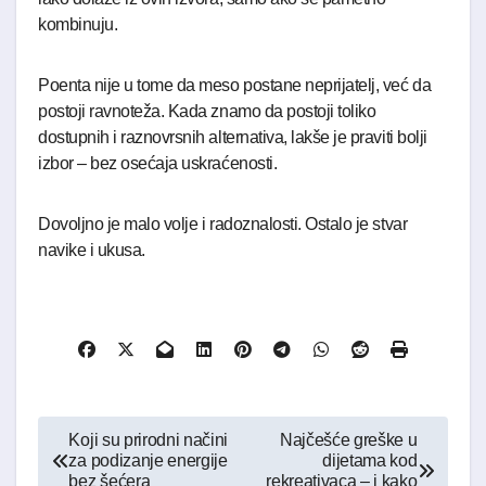
kombinuju.
Poenta nije u tome da meso postane neprijatelj, već da
postoji ravnoteža. Kada znamo da postoji toliko
dostupnih i raznovrsnih alternativa, lakše je praviti bolji
izbor – bez osećaja uskraćenosti.
Dovoljno je malo volje i radoznalosti. Ostalo je stvar
navike i ukusa.
Kretanje
Koji su prirodni načini
Najčešće greške u
za podizanje energije
dijetama kod
članka
bez šećera
rekreativaca – i kako