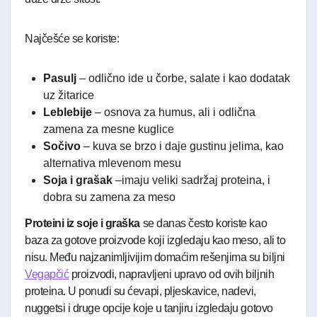
Najčešće se koriste:
Pasulj
– odlično ide u čorbe, salate i kao dodatak
uz žitarice
Leblebije
– osnova za humus, ali i odlična
zamena za mesne kuglice
Sočivo
– kuva se brzo i daje gustinu jelima, kao
alternativa mlevenom mesu
Soja i grašak
–imaju veliki sadržaj proteina, i
dobra su zamena za meso
Proteini iz soje i graška
se danas često koriste kao
baza za gotove proizvode koji izgledaju kao meso, ali to
nisu. Među najzanimljivijim domaćim rešenjima su biljni
Vegapčić
proizvodi, napravljeni upravo od ovih biljnih
proteina. U ponudi su ćevapi, pljeskavice, nadevi,
nuggetsi i druge opcije koje u tanjiru izgledaju gotovo