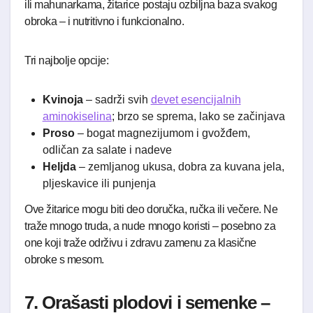
ili mahunarkama, žitarice postaju ozbiljna baza svakog
obroka – i nutritivno i funkcionalno.
Tri najbolje opcije:
Kvinoja
– sadrži svih
devet esencijalnih
aminokiselina
; brzo se sprema, lako se začinjava
Proso
– bogat magnezijumom i gvožđem,
odličan za salate i nadeve
Heljda
– zemljanog ukusa, dobra za kuvana jela,
pljeskavice ili punjenja
Ove žitarice mogu biti deo doručka, ručka ili večere. Ne
traže mnogo truda, a nude mnogo koristi – posebno za
one koji traže održivu i zdravu zamenu za klasične
obroke s mesom.
7. Orašasti plodovi i semenke –