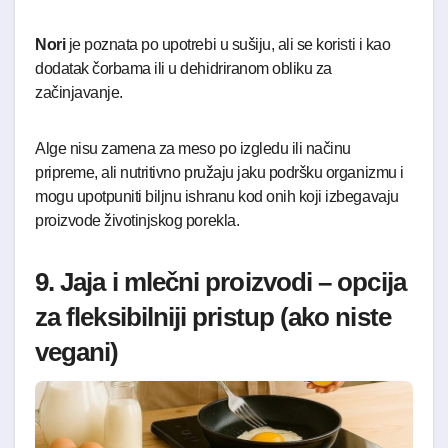
Nori
je poznata po upotrebi u sušiju, ali se koristi i kao
dodatak čorbama ili u dehidriranom obliku za
začinjavanje.
Alge nisu zamena za meso po izgledu ili načinu
pripreme, ali nutritivno pružaju jaku podršku organizmu i
mogu upotpuniti biljnu ishranu kod onih koji izbegavaju
proizvode životinjskog porekla.
9. Jaja i mlečni proizvodi – opcija
za fleksibilniji pristup (ako niste
vegani)