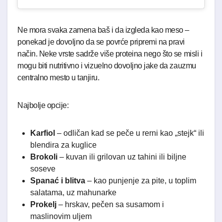
Ne mora svaka zamena baš i da izgleda kao meso –
ponekad je dovoljno da se povrće pripremi na pravi
način. Neke vrste sadrže više proteina nego što se misli i
mogu biti nutritivno i vizuelno dovoljno jake da zauzmu
centralno mesto u tanjiru.
Najbolje opcije:
Karfiol
– odličan kad se peče u rerni kao „stejk“ ili
blendira za kuglice
Brokoli
– kuvan ili grilovan uz tahini ili biljne
soseve
Spanać i blitva
– kao punjenje za pite, u toplim
salatama, uz mahunarke
Prokelj
– hrskav, pečen sa susamom i
maslinovim uljem