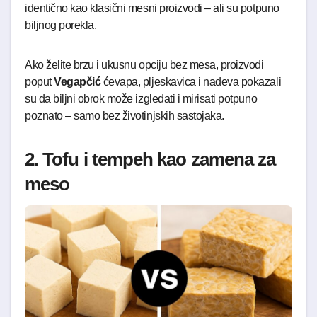
identično kao klasični mesni proizvodi – ali su potpuno
biljnog porekla.
Ako želite brzu i ukusnu opciju bez mesa, proizvodi
poput
Vegapčić
ćevapa, pljeskavica i nadeva pokazali
su da biljni obrok može izgledati i mirisati potpuno
poznato – samo bez životinjskih sastojaka.
2. Tofu i tempeh kao zamena za
meso