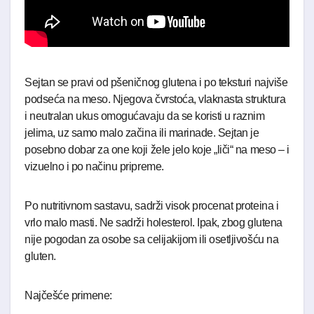
Sejtan se pravi od pšeničnog glutena i po teksturi najviše
podseća na meso. Njegova čvrstoća, vlaknasta struktura
i neutralan ukus omogućavaju da se koristi u raznim
jelima, uz samo malo začina ili marinade. Sejtan je
posebno dobar za one koji žele jelo koje „liči“ na meso – i
vizuelno i po načinu pripreme.
Po nutritivnom sastavu, sadrži visok procenat proteina i
vrlo malo masti. Ne sadrži holesterol. Ipak, zbog glutena
nije pogodan za osobe sa celijakijom ili osetljivošću na
gluten.
Najčešće primene: