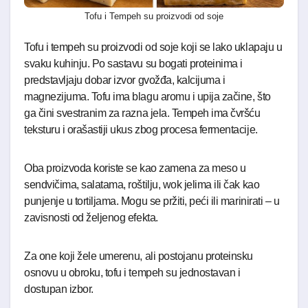
Tofu i Tempeh su proizvodi od soje
Tofu i tempeh su proizvodi od soje koji se lako uklapaju u
svaku kuhinju. Po sastavu su bogati proteinima i
predstavljaju dobar izvor gvožđa, kalcijuma i
magnezijuma. Tofu ima blagu aromu i upija začine, što
ga čini svestranim za razna jela. Tempeh ima čvršću
teksturu i orašastiji ukus zbog procesa fermentacije.
Oba proizvoda koriste se kao zamena za meso u
sendvičima, salatama, roštilju, wok jelima ili čak kao
punjenje u tortiljama. Mogu se pržiti, peći ili marinirati – u
zavisnosti od željenog efekta.
Za one koji žele umerenu, ali postojanu proteinsku
osnovu u obroku, tofu i tempeh su jednostavan i
dostupan izbor.