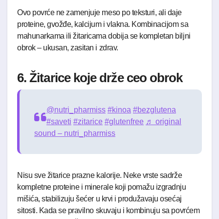
Ovo povrće ne zamenjuje meso po teksturi, ali daje
proteine, gvožđe, kalcijum i vlakna. Kombinacijom sa
mahunarkama ili žitaricama dobija se kompletan biljni
obrok – ukusan, zasitan i zdrav.
6. Žitarice koje drže ceo obrok
@nutri_pharmiss
#kinoa
#bezglutena
#saveti
#zitarice
#glutenfree
♬ original
sound – nutri_pharmiss
Nisu sve žitarice prazne kalorije. Neke vrste sadrže
kompletne proteine i minerale koji pomažu izgradnju
mišića, stabilizuju šećer u krvi i produžavaju osećaj
sitosti. Kada se pravilno skuvaju i kombinuju sa povrćem