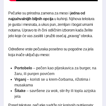
Pečurke su prirodna zamena za meso i
jedna od
najzahvalnijih biljnih opcija
u kuhinji. Njihova tekstura
je gusta i mesnata, a ukus pun, zemljan i bogat umami
notama. Upravo to ih čini odličnim izborom kada želite
jelo koje će vas zasititi i pružiti osećaj „pravog“ obroka.
Određene vrste pečuraka posebno su pogodne za jela
koja inače uključuju meso:
Portobelo
– pečen kao pljeskavica za burger, na
žaru, ili punjen povrćem
Vrganj
– koristi se u krem-čorbama, rižotima i
musakama
Šitake
– savršene za wok, stir-fry ili topla azijska
jela
Pored teksture, pečurke sadrže niz korisnih nutrijenata: