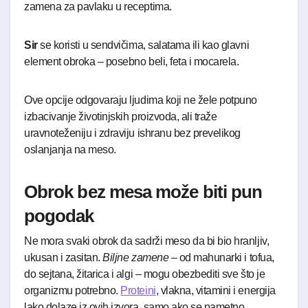
zamena za pavlaku u receptima.
Sir
se koristi u sendvičima, salatama ili kao glavni
element obroka – posebno beli, feta i mocarela.
Ove opcije odgovaraju ljudima koji ne žele potpuno
izbacivanje životinjskih proizvoda, ali traže
uravnoteženiju i zdraviju ishranu bez prevelikog
oslanjanja na meso.
Obrok bez mesa može biti pun
pogodak
Ne mora svaki obrok da sadrži meso da bi bio hranljiv,
ukusan i zasitan.
Biljne zamene
– od mahunarki i tofua,
do sejtana, žitarica i algi – mogu obezbediti sve što je
organizmu potrebno.
Proteini
, vlakna, vitamini i energija
lako dolaze iz ovih izvora, samo ako se pametno