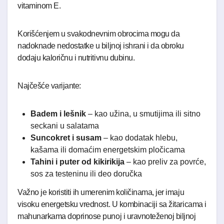
vitaminom E.
Korišćenjem u svakodnevnim obrocima mogu da
nadoknade nedostatke u biljnoj ishrani i da obroku
dodaju kaloričnu i nutritivnu dubinu.
Najčešće varijante:
Badem i lešnik
– kao užina, u smutijima ili sitno
seckani u salatama
Suncokret i susam
– kao dodatak hlebu,
kašama ili domaćim energetskim pločicama
Tahini i puter od kikirikija
– kao preliv za povrće,
sos za testeninu ili deo doručka
Važno je koristiti ih umerenim količinama, jer imaju
visoku energetsku vrednost. U kombinaciji sa žitaricama i
mahunarkama doprinose punoj i uravnoteženoj biljnoj