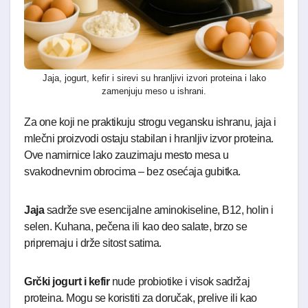
Jaja, jogurt, kefir i sirevi su hranljivi izvori proteina i lako
zamenjuju meso u ishrani.
Za one koji ne praktikuju strogu vegansku ishranu, jaja i
mlečni proizvodi ostaju stabilan i hranljiv izvor proteina.
Ove namirnice lako zauzimaju mesto mesa u
svakodnevnim obrocima – bez osećaja gubitka.
Jaja
sadrže sve esencijalne aminokiseline, B12, holin i
selen. Kuhana, pečena ili kao deo salate, brzo se
pripremaju i drže sitost satima.
Grčki jogurt i kefir
nude probiotike i visok sadržaj
proteina. Mogu se koristiti za doručak, prelive ili kao