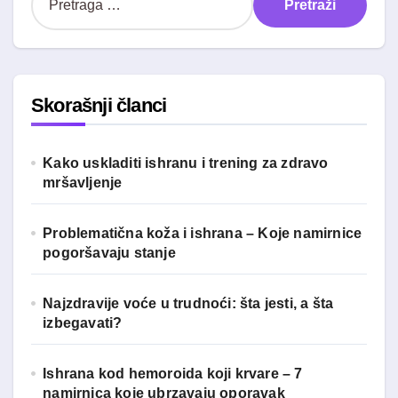
r
e
t
r
a
Skorašnji članci
g
a
z
Kako uskladiti ishranu i trening za zdravo
a
mršavljenje
:
Problematična koža i ishrana – Koje namirnice
pogoršavaju stanje
Najzdravije voće u trudnoći: šta jesti, a šta
izbegavati?
Ishrana kod hemoroida koji krvare – 7
namirnica koje ubrzavaju oporavak