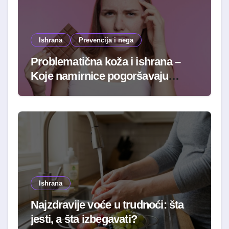
Ishrana
Prevencija i nega
Problematična koža i ishrana –
Koje namirnice pogoršavaju
stanje
Ishrana
Najzdravije voće u trudnoći: šta
jesti, a šta izbegavati?