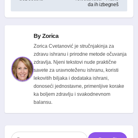
da ih izbegneš
By
Zorica
Zorica Cvetanović je stručnjakinja za
zdravu ishranu i prirodne metode očuvanja
zdravlja. Njeni tekstovi nude praktične
savete za uravnoteženu ishranu, koristi
lekovitih biljaka i dodataka ishrani,
donoseći jednostavne, primenljive korake
ka boljem zdravlju i svakodnevnom
balansu.
P