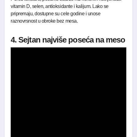
vitamin D, selen, antioksidante i kalijum. Lako se
pripremaju, dostupne su cele godine i unose
raznovrsnost u obroke bez mesa.
4. Sejtan najviše poseća na meso