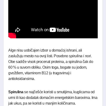
Alge nisu uobičajen izbor u domaćoj ishrani, ali
zaslužuju mesto na ovoj listi. Posebno
spirulina i nori
.
Obe sadrže visok procenat proteina, a spirulina čak do
60 % u suvom obliku. Osim toga, bogate su jodom,
gvožđem, vitaminom B12 (u tragovima) i
antioksidansima.
Spirulina
se najčešće koristi u smutijima, kuglicama od
urmi ili kao dodatak domaćim energetskim barovima. Ima
jak ukus, pa se koristi u manjim količinama.