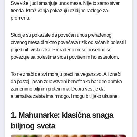
Sve više ljudi smanjuje unos mesa. Nije to samo stvar
trenda. Istraživanja pokazuju ozbiljne razloge za
promenu.
Studije su pokazale da povećan unos prerađenog
crvenog mesa direktno povećava rizik od srčanih bolesti i
pojedinih vrsta raka. Prerađeno meso posebno se
povezuje sa bolestima srca i povišenim holesterolom.
To ne znači da svi moraju preći na veganstvo. Ali znači
da postoji jasan zdravstveni benefit ako bar deo obroka
zamenimo biljnim proteinima. Dobra vest je da
alternativa zaista ima mnogo. I mogu biti jako ukusne.
1. Mahunarke: klasična snaga
biljnog sveta