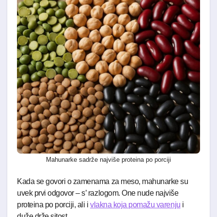
Mahunarke sadrže najviše proteina po porciji
Kada se govori o zamenama za meso, mahunarke su
uvek prvi odgovor – s’ razlogom. One nude najviše
proteina po porciji, ali i
vlakna koja pomažu varenju
i
duže drže sitost.