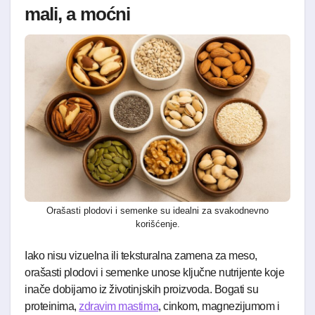
mali, a moćni
Orašasti plodovi i semenke su idealni za svakodnevno
korišćenje.
Iako nisu vizuelna ili teksturalna zamena za meso,
orašasti plodovi i semenke unose ključne nutrijente koje
inače dobijamo iz životinjskih proizvoda. Bogati su
proteinima,
zdravim mastima
, cinkom, magnezijumom i