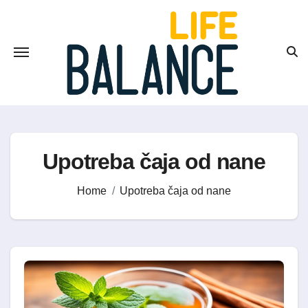
Skip
to
content
Upotreba čaja od nane
Home
Upotreba čaja od nane