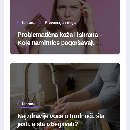
Ishrana
Prevencija i nega
Problematična koža i ishrana –
Koje namirnice pogoršavaju
stanje
Ishrana
Najzdravije voće u trudnoći: šta
jesti, a šta izbegavati?