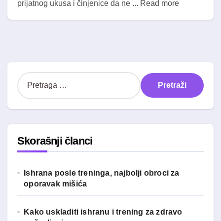
prijatnog ukusa i činjenice da ne ... Read more
P
r
e
t
r
a
Skorašnji članci
g
a
z
Ishrana posle treninga, najbolji obroci za
a
oporavak mišića
:
Kako uskladiti ishranu i trening za zdravo