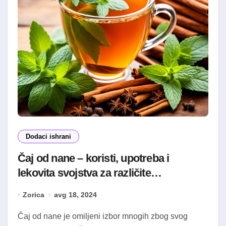
Dodaci ishrani
Čaj od nane – koristi, upotreba i
lekovita svojstva za različite
zdravstvene tegobe
Zorica
avg 18, 2024
Čaj od nane je omiljeni izbor mnogih zbog svog