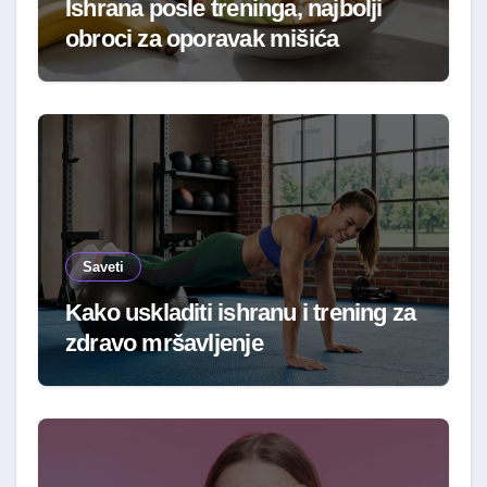
Ishrana posle treninga, najbolji
obroci za oporavak mišića
Saveti
Kako uskladiti ishranu i trening za
zdravo mršavljenje