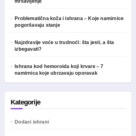
mršavljenje
Problematična koža i ishrana – Koje namirnice
pogoršavaju stanje
Najzdravije voće u trudnoći: šta jesti, a šta
izbegavati?
Ishrana kod hemoroida koji krvare – 7
namirnica koje ubrzavaju oporavak
Kategorije
Dodaci ishrani